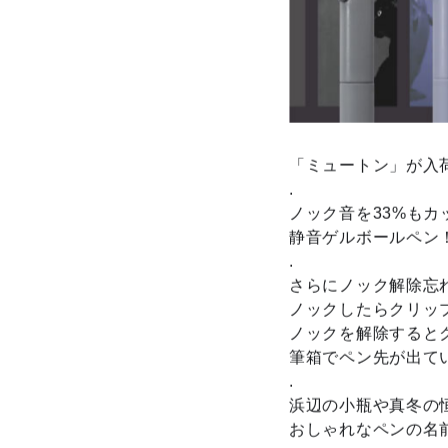
「ミュートン」が入
.
ノック音を33%もカ
静音ゲルボールペン
.
さらにノック解除忘
ノックしたらクリッ
ノックを解除すると
筆箱でペン先が出て
.
浜辺の小瓶や真冬の
おしゃれなペンの名