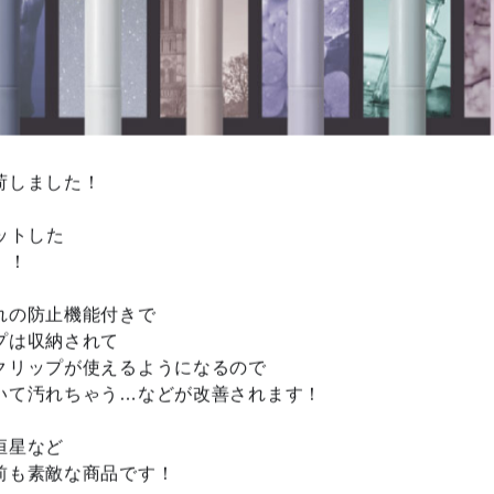
荷しました！
ットした
！！
れの防止機能付きで
プは収納されて
クリップが使えるようになるので
いて汚れちゃう…などが改善されます！
恒星など
前も素敵な商品です！